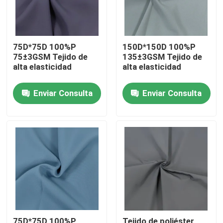
75D*75D 100%P
150D*150D 100%P
75±3GSM Tejido de
135±3GSM Tejido de
alta elasticidad
alta elasticidad
Enviar Consulta
Enviar Consulta
Inicio
Productos
Sobre nosotros
75D*75D 100%P
Tejido de poliéster