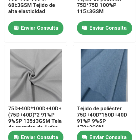
68±3GSM Tejido de
75D*75D 100%P
alta elasticidad
115±3GSM
Visita a la fábrica
Enviar Consulta
Enviar Consulta
Control de Calidad
Contacto
noticias
Todos los casos
75D+40D*100D+40D+
Tejido de poliéster
(75D+40D)*2 91%P
75D+40D*150D+40D
Tela de la memoria del poliéster
9%SP 135±3GSM Tela
91%P 9%SP
de spandex de 4 vías
178±3GSM
Tela del tafetán del poliéster
Enviar Consulta
Enviar Consulta