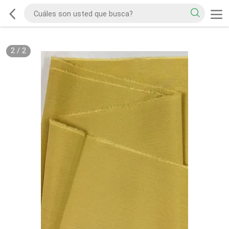
2
/
2