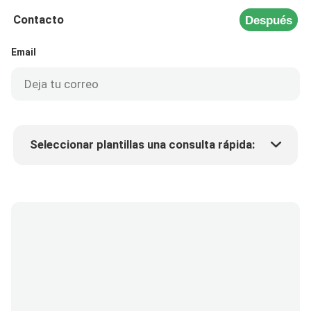
Contacto
Después
Email
Seleccionar plantillas una consulta rápida:
Precio del producto
Min.order quantity
Solicitar muestras
Más detalles