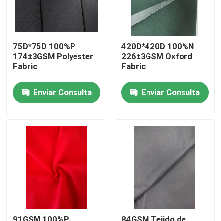
75D*75D 100%P
420D*420D 100%N
174±3GSM Polyester
226±3GSM Oxford
Fabric
Fabric
Enviar Consulta
Enviar Consulta
Inicio
Productos
Sobre nosotros
91GSM 100%P
84GSM Tejido de