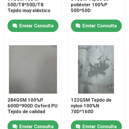
50D/T8*50D/T8
poliéster 100%P
Tejido muy elástico
50D*50D
Visita a la fábrica
Enviar Consulta
Enviar Consulta
Control de Calidad
Contacto
noticias
Todos los casos
284GSM 100%P
122GSM Tejido de
600D*900D Oxford PU
nylon 100%N
Tela de la memoria del poliéster
Tejido de calidad
70D*160D
Tela del tafetán del poliéster
Enviar Consulta
Enviar Consulta