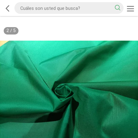
2
/
5